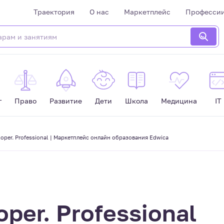
Траектория
О нас
Маркетплейс
Професси
г
Право
Развитие
Дети
Школа
Медицина
IT
loper. Professional | Маркетплейс онлайн образования Edwica
per. Professional