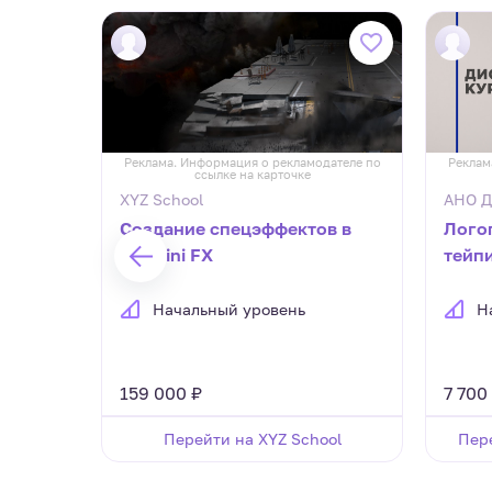
дателе по
Реклама. Информация о рекламодателе по
Реклам
ссылке на карточке
XYZ School
АНО Д
Создание спецэффектов в
Лого
Houdini FX
тейп
комп
рабо
Начальный уровень
Н
рече
159 000 ₽
7 700
Перейти на XYZ School
Пер