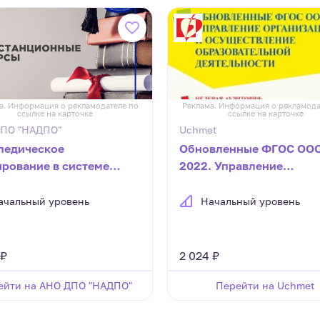
а. Информация о рекламодателе по
Реклама. Информация о рекламода
ссылке на карточке
ссылке на карточке
ПО "НАДПО"
Uchmet
педическое
Обновленные ФГОС ООО
ирование в системе
2022. Управление
лексной коррекционной
организацией и
ты по преодолению
осуществление
ачальный уровень
Начальный уровень
вых нарушений
образовательной
деятельности (36 ч.)
 ₽
2 024 ₽
ейти на АНО ДПО "НАДПО"
Перейти на Uchmet