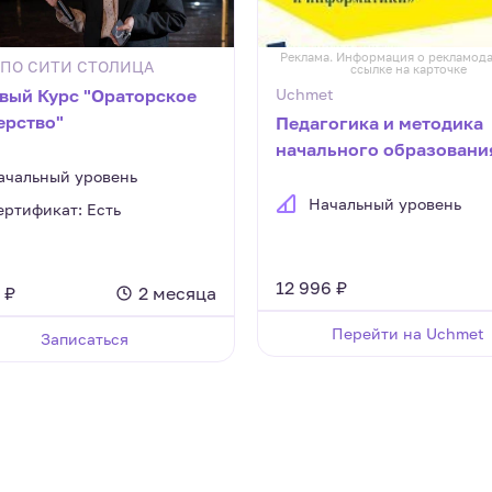
Реклама. Информация о рекламода
ДПО СИТИ СТОЛИЦА
ссылке на карточке
овый Курс "Ораторское
Uchmet
ерство"
Педагогика и методика
начального образовани
Присваивается
ачальный уровень
квалификация Учитель
Начальный уровень
ертификат: Есть
начальных классов и
информатики (550 ч.)
12 996 ₽
 ₽
2 месяца
Перейти на Uchmet
Записаться