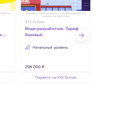
теле по
Реклама. Информация о рекламодателе по
Реклама.
ссылке на карточке
XYZ School
АНО ДП
Инди-разработчик. Тариф
Руков
я.
базовый
орган
облас
культу
Начальный уровень
Нач
управл
развит
спорти
258 000 ₽
36 400
присв
Менед
Перейти на XYZ School
Перей
физиче
спорт