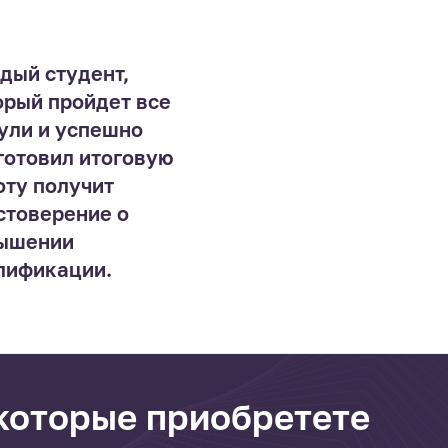
дый студент,
орый пройдет все
ули и успешно
готовил итоговую
оту получит
стоверение о
ышении
лификации.
 которые приобретете