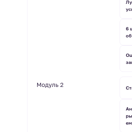
Лу
ус
6 
об
Ош
за
Модуль 2
Ст
Ан
ры
ем