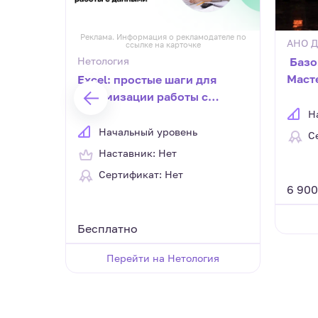
дателе по
Реклама. Информация о рекламодателе по
АНО 
ссылке на карточке
Нетология
​ Баз
Маст
Excel: простые шаги для
оптимизации работы с
данными
Н
Начальный уровень
С
Наставник: Нет
Сертификат: Нет
6 900
Бесплатно
Перейти на Нетология