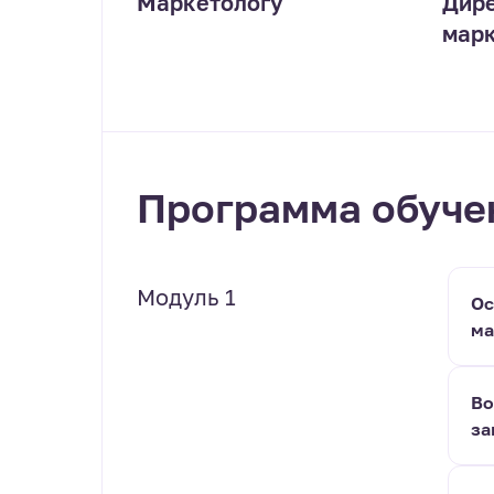
Маркетологу
Дире
марк
Программа обуче
Модуль 1
Ос
ма
Во
за