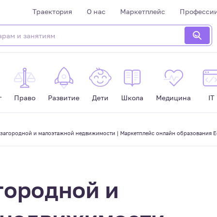
Траектория
О нас
Маркетплейс
Професси
г
Право
Развитие
Дети
Школа
Медицина
IT
 загородной и малоэтажной недвижимости | Маркетплейс онлайн образования E
городной и