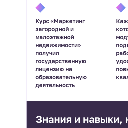
Курс «Маркетинг
Каж
загородной и
кот
малоэтажной
мод
недвижимости»
под
получил
раб
государственную
удо
лицензию на
пов
образовательную
ква
деятельность
Знания и навыки,