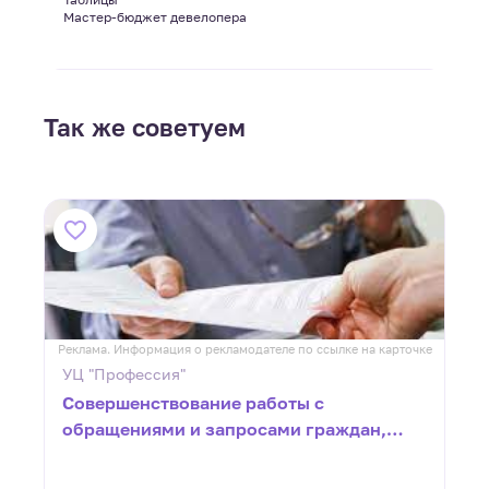
Мастер-бюджет девелопера
Так же советуем
ке
Реклама. Информация о рекламодателе по ссылке на карточке
Р
УЦ "Профессия"
Совершенствование работы с
обращениями и запросами граждан,
организаций и общественных
объединений