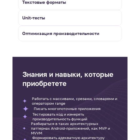
Текстовые форматы
Unit-тесты
Оптимизация производительности
Знания и навыки, которые
приобретете
Работать с массивами, срезами, словарями и
оператором range
Писать многопоточные приложения
Тестировать код и измерять
производительность функций
Разбираться в таких архитектурных
паттернах Android-приложений, как MVP и
MVVM
Формировать адекватную архитектуру